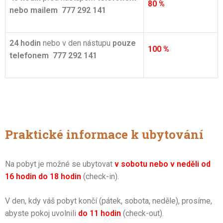
80 %
nebo mailem 777 292 141
24 hodin
nebo v den nástupu
pouze
100 %
telefonem 777 292 141
Praktické informace k ubytování
Na pobyt je možné se ubytovat
v sobotu nebo v neděli od
16 hodin
do 18 hodin
(check-in).
V den, kdy váš pobyt končí (pátek, sobota, neděle), prosíme,
abyste pokoj uvolnili
do 11 hodin
(check-out).