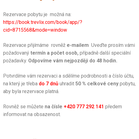
Rezervace pobytu je možná na:
https://book.trevlix.com/book/app/?
cid=8715568&mode=window
Rezervace přijímáme rovněž
e-mailem
Uveďte prosím vámi
požadovaný
termín a
počet osob,
případně další speciální
požadavky.
Odpovíme vám nejpozději do 48 hodin.
Potvrdíme vám rezervaci a sdělíme podrobnosti a číslo účtu,
na který je třeba
do 7 dnů
uhradit
50 % celkové ceny
pobytu,
aby byla rezervace platná.
Rovněž se můžete
na čísle
+420 777 292 141
předem
informovat na obsazenost.