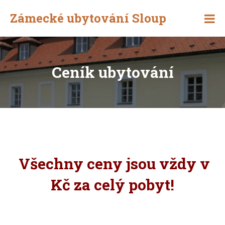
Zámecké ubytování Sloup
Netradiční
ubytování
v
severních
čechách
Ceník ubytování
V
še
chny ceny jsou vždy v
Kč za celý pobyt!