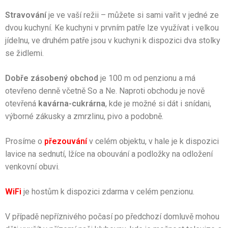
Stravování
je ve vaší režii – můžete si sami vařit v jedné ze
dvou kuchyní. Ke kuchyni v prvním patře lze využívat i velkou
jídelnu, ve druhém patře jsou v kuchyni k dispozici dva stolky
se židlemi.
Dobře zásobený obchod
je 100 m od penzionu a má
otevřeno denně včetně So a Ne. Naproti obchodu je nově
otevřená
kavárna-cukrárna
, kde je možné si dát i snídani,
výborné zákusky a zmrzlinu, pivo a podobně.
Prosíme o
přezouvání
v celém objektu, v hale je k dispozici
lavice na sednutí, lžíce na obouvání a podložky na odložení
venkovní obuvi.
WiFi
je hostům k dispozici zdarma v celém penzionu.
V případě nepříznivého počasí po předchozí domluvě mohou