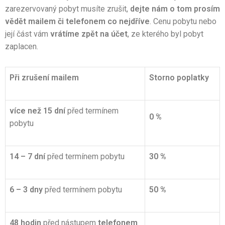
zarezervovaný pobyt musíte zrušit,
dejte nám o tom prosím
vědět mailem či telefonem co nejdříve
. Cenu pobytu nebo
její část vám
vrátíme zpět na účet
, ze kterého byl pobyt
zaplacen.
Při zrušení mailem
Storno poplatky
více než 15 dní
před termínem
0 %
pobytu
14 – 7 dní
před termínem pobytu
30 %
6 – 3 dny
před termínem pobytu
50 %
48 hodin
před nástupem
telefonem