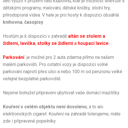
děti využít v přízemí naši klubovnu, kde je možnost televize s
dětskými programy, malování, dětské knížky, stolní hry,
přírodopisná videa. V hale je pro hosty k dispozici obsáhlá
knihovna
,
časopisy
.
Hostům je k dispozici v zahradě
altán
se stolem a
židlemi,
lavička
,
stolky se židlemi
a
houpací lavice
.
Parkování
je možné
pro 2 auta
zdarma přímo na našem
malém parkovišti.
Pro ostatní vozy je dispozici volné
parkování naproti přes ulici a nebo 100 m od penzionu velké
veřejné bezplatné parkoviště.
Nejsme bohužel připraveni ubytovat vaše domácí mazlíčky.
Kouření v celém objektu není dovoleno
, a to ani
elektronických cigaret. Kouření na zahradě tolerujeme, máte
zde i připravené popelníky.